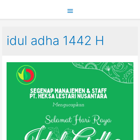
Main
Menu
idul adha 1442 H