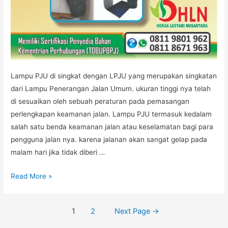
Lampu PJU di singkat dengan LPJU yang merupakan singkatan
dari Lampu Penerangan Jalan Umum. ukuran tinggi nya telah
di sesuaikan oleh sebuah peraturan pada pemasangan
perlengkapan keamanan jalan. Lampu PJU termasuk kedalam
salah satu benda keamanan jalan atau keselamatan bagi para
pengguna jalan nya. karena jalanan akan sangat gelap pada
malam hari jika tidak diberi …
JUAL
Read More »
LAMPU
PJU
Posts
1
2
Next Page
→
navigation