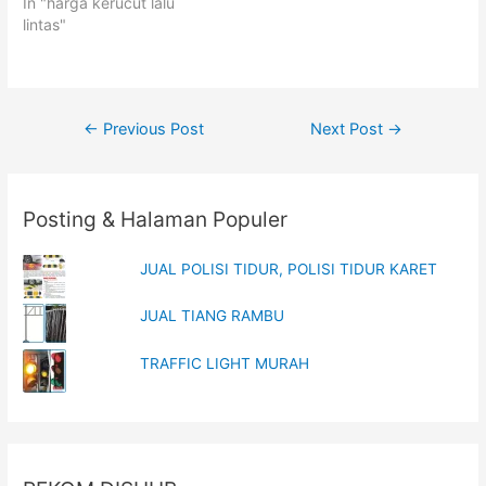
In "harga kerucut lalu
O
(
p
O
lintas"
e
p
n
e
s
n
i
s
n
i
n
n
e
n
Post
w
e
←
Previous Post
Next Post
→
w
w
i
w
navigation
n
i
d
n
o
d
w
o
Posting & Halaman Populer
)
w
)
JUAL POLISI TIDUR, POLISI TIDUR KARET
JUAL TIANG RAMBU
TRAFFIC LIGHT MURAH