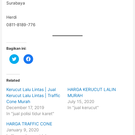
Surabaya
Herdi
0811-8189-776
Bagikan ini:
C
C
l
l
i
i
c
c
k
k
t
t
o
o
Related
s
s
h
h
Kerucut Lalu Lintas | Jual
HARGA KERUCUT LALIN
a
a
r
r
Kerucut Lalu Lintas | Traffic
MURAH
e
e
o
o
Cone Murah
July 15, 2020
n
n
December 17, 2019
In "jual kerucut"
T
F
w
a
In "jual polisi tidur karet"
i
c
t
e
t
b
HARGA TRAFFIC CONE
e
o
January 9, 2020
r
o
(
k