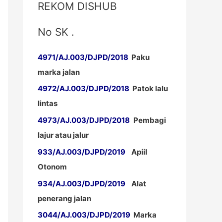
REKOM DISHUB
No SK .
4971/AJ.003/DJPD/2018
Paku
marka jalan
4972/AJ.003/DJPD/2018
Patok lalu
lintas
4973/AJ.003/DJPD/2018
Pembagi
lajur atau jalur
933/AJ.003/DJPD/2019
Apiil
Otonom
934/AJ.003/DJPD/2019
Alat
penerang jalan
3044/AJ.003/DJPD/2019
Marka