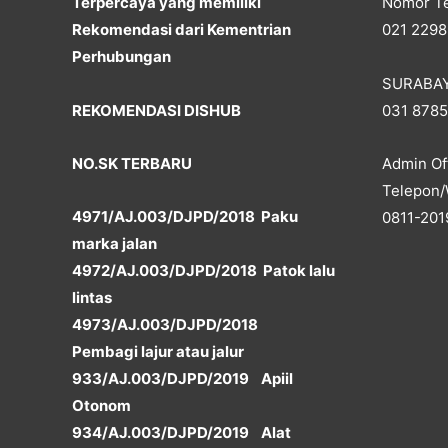
Terpercaya yang memiliki
Nomor Te
Rekomendasi dari Kementrian
021 2298
Perhubungan
SURABA
REKOMENDASI DISHUB
031 878
NO.SK TERBARU
Admin Off
Telepon/
4971/AJ.003/DJPD/2018 Paku
0811-201
marka jalan
4972/AJ.003/DJPD/2018 Patok lalu
lintas
4973/AJ.003/DJPD/2018
Pembagi lajur atau jalur
933/AJ.003/DJPD/2019 Apiil
Otonom
934/AJ.003/DJPD/2019 Alat