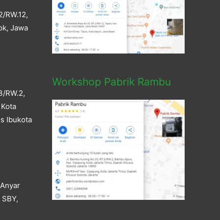
2/RW.12,
ok, Jawa
Workshop Pabrik Rambu
3/RW.2,
 Kota
s Ibukota
 Anyar
a SBY,