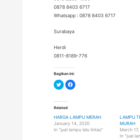
0878 8403 6717
Whatsapp : 0878 8403 6717
Surabaya
Herdi
0811-8189-776
Bagikan ini:
C
C
l
l
i
i
c
c
k
k
t
t
o
o
Related
s
s
h
h
HARGA LAMPU MERAH
LAMPU T
a
a
r
r
January 14, 2020
MURAH
e
e
o
o
In "jual lampu lalu lintas"
March 17,
n
n
In "jual la
T
F
w
a