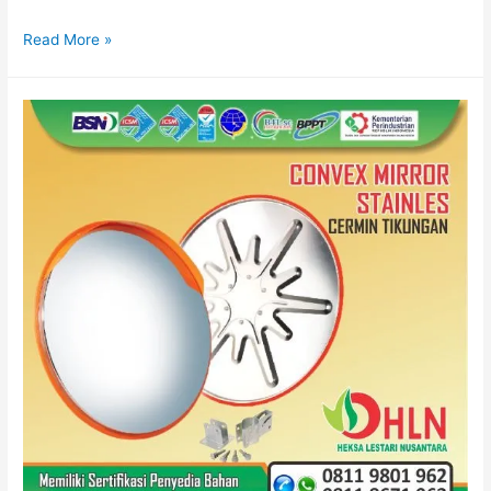
Pabrik
Read More »
Cermin
Tikungan
Galvanis
Rekomendasi
di
Jakarta