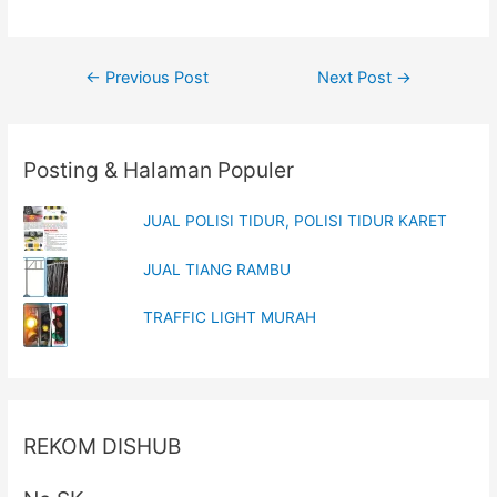
s
n
i
s
n
i
n
n
e
n
Post
w
e
←
Previous Post
Next Post
→
w
w
i
w
navigation
n
i
d
n
o
d
w
o
Posting & Halaman Populer
)
w
)
JUAL POLISI TIDUR, POLISI TIDUR KARET
JUAL TIANG RAMBU
TRAFFIC LIGHT MURAH
REKOM DISHUB