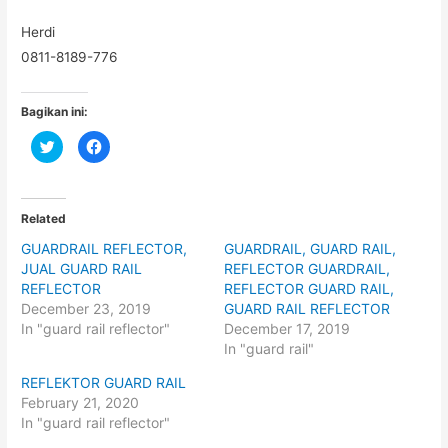
Herdi
0811-8189-776
Bagikan ini:
C
C
l
l
i
i
c
c
k
k
t
t
o
o
Related
s
s
h
h
GUARDRAIL REFLECTOR,
GUARDRAIL, GUARD RAIL,
a
a
r
r
JUAL GUARD RAIL
REFLECTOR GUARDRAIL,
e
e
o
o
REFLECTOR
REFLECTOR GUARD RAIL,
n
n
December 23, 2019
GUARD RAIL REFLECTOR
T
F
w
a
In "guard rail reflector"
December 17, 2019
i
c
t
e
In "guard rail"
t
b
e
o
REFLEKTOR GUARD RAIL
r
o
(
k
February 21, 2020
O
(
p
O
In "guard rail reflector"
e
p
n
e