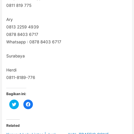
0811 819 775
Ary
0813 2259 4939
0878 8403 6717
Whatsapp : 0878 8403 6717
Surabaya
Herdi
0811-8189-776
Bagikan ini:
C
C
l
l
i
i
c
c
k
k
t
t
o
o
Related
s
s
h
h