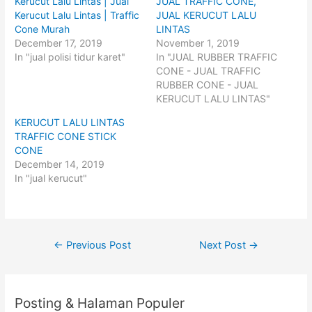
Kerucut Lalu Lintas | Jual
JUAL TRAFFIC CONE,
a
a
r
r
Kerucut Lalu Lintas | Traffic
JUAL KERUCUT LALU
e
e
o
o
Cone Murah
LINTAS
n
n
December 17, 2019
November 1, 2019
T
F
w
a
In "jual polisi tidur karet"
In "JUAL RUBBER TRAFFIC
i
c
t
e
CONE - JUAL TRAFFIC
t
b
RUBBER CONE - JUAL
e
o
r
o
KERUCUT LALU LINTAS"
(
k
O
(
p
O
KERUCUT LALU LINTAS
e
p
TRAFFIC CONE STICK
n
e
s
n
CONE
i
s
n
i
December 14, 2019
n
n
In "jual kerucut"
e
n
w
e
w
w
i
w
n
i
d
n
o
d
w
o
Post
←
Previous Post
Next Post
→
)
w
)
navigation
Posting & Halaman Populer