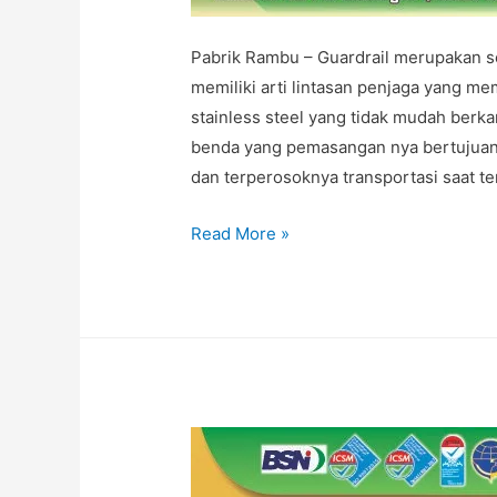
Pabrik Rambu – Guardrail merupakan se
memiliki arti lintasan penjaga yang me
stainless steel yang tidak mudah berka
benda yang pemasangan nya bertujuan
dan terperosoknya transportasi saat te
Jual
Read More »
Pagar
Pengaman
Jalan
(Guardrail)
Kualitas
SNI
di
Jakarta