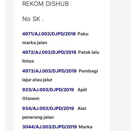
REKOM DISHUB
No SK .
4971/AJ.003/DJPD/2018
Paku
marka jalan
4972/AJ.003/DJPD/2018
Patok lalu
lintas
4973/AJ.003/DJPD/2018
Pembagi
lajur atau jalur
933/AJ.003/DJPD/2019
Apiil
Otonom
934/AJ.003/DJPD/2019
Alat
penerang jalan
3044/AJ.003/DJPD/2019
Marka