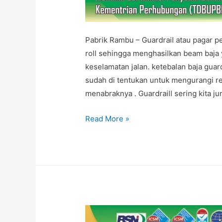
Pabrik Rambu – Guardrail atau pagar p
roll sehingga menghasilkan beam baja y
keselamatan jalan. ketebalan baja gua
sudah di tentukan untuk mengurangi r
menabraknya . Guardraill sering kita ju
Guardrail
Read More »
Berkualitas
Nasional
di
Pabrik
Rambu
Jakarta