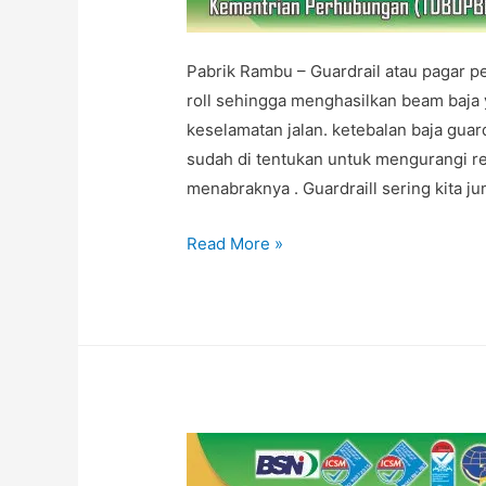
Pabrik Rambu – Guardrail atau pagar p
roll sehingga menghasilkan beam baja y
keselamatan jalan. ketebalan baja gua
sudah di tentukan untuk mengurangi r
menabraknya . Guardraill sering kita ju
Pabrik
Read More »
Guardral
Murah
SNI
di
Pabrik
Rambu