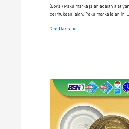
(Lokal) Paku marka jalan adalah alat y
permukaan jalan. Paku marka jalan ini 
Jual
Read More »
Paku
Marka
|
Paku
Marka
Jalan
|
Paku
Marka
|
Jual
Paku