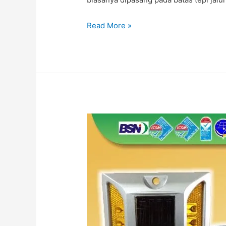
PAKU
Read More »
MARKA
SOLAR
CELL