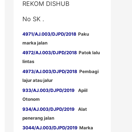
REKOM DISHUB
No SK .
4971/AJ.003/DJPD/2018
Paku
marka jalan
4972/AJ.003/DJPD/2018
Patok lalu
lintas
4973/AJ.003/DJPD/2018
Pembagi
lajur atau jalur
933/AJ.003/DJPD/2019
Apiil
Otonom
934/AJ.003/DJPD/2019
Alat
penerang jalan
3044/AJ.003/DJPD/2019
Marka