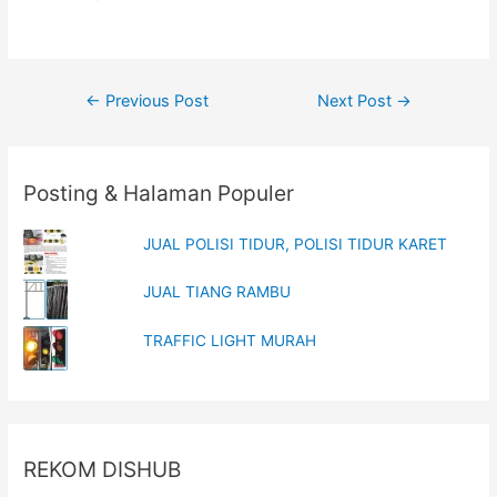
w
w
i
w
n
i
d
n
o
d
w
o
)
w
Post
)
←
Previous Post
Next Post
→
navigation
Posting & Halaman Populer
JUAL POLISI TIDUR, POLISI TIDUR KARET
JUAL TIANG RAMBU
TRAFFIC LIGHT MURAH
REKOM DISHUB