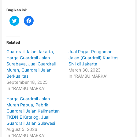
Bagikan ini:
C
C
l
l
i
i
c
c
k
k
t
t
o
o
Related
s
s
h
h
Guardrail Jalan Jakarta,
Jual Pagar Pengaman
a
a
r
r
Harga Guardrail Jalan
Jalan (Guardrail) Kualitas
e
e
o
o
Surabaya, Jual Guardrail
SNI di Jakarta
n
n
Murah, Guardrail Jalan
March 30, 2023
T
F
w
a
Berkualitas
In "RAMBU MARKA"
i
c
t
e
September 18, 2025
t
b
In "RAMBU MARKA"
e
o
r
o
(
k
Harga Guardrail Jalan
O
(
p
O
Murah Papua, Pabrik
e
p
Guardrail Jalan Kalimantan
n
e
s
n
TKDN E Katalog, Jual
i
s
n
i
Guardrail Jalan Sulawesi
n
n
August 5, 2026
e
n
w
e
In "RAMBU MARKA"