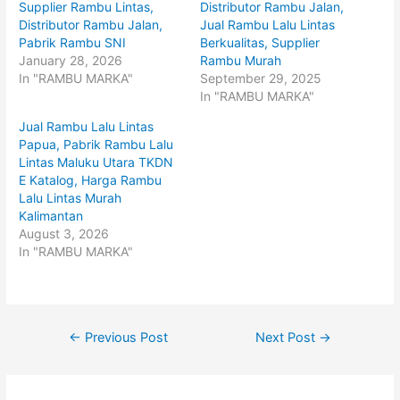
Supplier Rambu Lintas,
Distributor Rambu Jalan,
a
a
r
r
Distributor Rambu Jalan,
Jual Rambu Lalu Lintas
e
e
o
o
Pabrik Rambu SNI
Berkualitas, Supplier
n
n
January 28, 2026
Rambu Murah
T
F
w
a
In "RAMBU MARKA"
September 29, 2025
i
c
t
e
In "RAMBU MARKA"
t
b
e
o
Jual Rambu Lalu Lintas
r
o
(
k
Papua, Pabrik Rambu Lalu
O
(
p
O
Lintas Maluku Utara TKDN
e
p
E Katalog, Harga Rambu
n
e
s
n
Lalu Lintas Murah
i
s
n
i
Kalimantan
n
n
August 3, 2026
e
n
w
e
In "RAMBU MARKA"
w
w
i
w
n
i
d
n
o
d
w
o
)
w
Post
)
←
Previous Post
Next Post
→
navigation