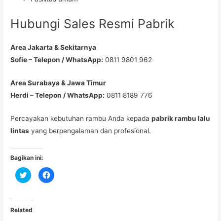
Hubungi Sales Resmi Pabrik
Area Jakarta & Sekitarnya
Sofie – Telepon / WhatsApp:
0811 9801 962
Area Surabaya & Jawa Timur
Herdi – Telepon / WhatsApp:
0811 8189 776
Percayakan kebutuhan rambu Anda kepada
pabrik rambu lalu
lintas
yang berpengalaman dan profesional.
Bagikan ini:
C
C
l
l
i
i
c
c
k
k
t
t
o
o
Related
s
s
h
h