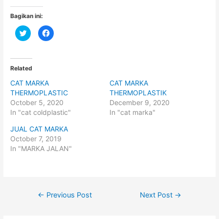
Bagikan ini:
C
C
l
l
i
i
c
c
k
k
t
t
o
o
Related
s
s
h
h
CAT MARKA
CAT MARKA
a
a
r
r
THERMOPLASTIC
THERMOPLASTIK
e
e
o
o
October 5, 2020
December 9, 2020
n
n
In "cat coldplastic"
In "cat marka"
T
F
w
a
i
c
JUAL CAT MARKA
t
e
t
b
October 7, 2019
e
o
In "MARKA JALAN"
r
o
(
k
O
(
p
O
e
p
n
e
s
n
i
s
Post
←
Previous Post
Next Post
→
n
i
n
n
navigation
e
n
w
e