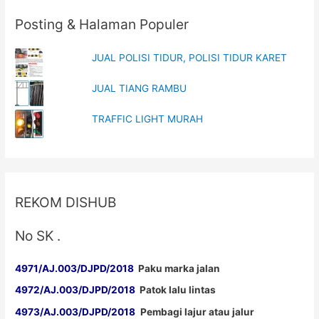
w
w
i
w
n
i
Posting & Halaman Populer
d
n
o
d
w
o
)
w
JUAL POLISI TIDUR, POLISI TIDUR KARET
)
JUAL TIANG RAMBU
TRAFFIC LIGHT MURAH
REKOM DISHUB
No SK .
4971/AJ.003/DJPD/2018
Paku marka jalan
4972/AJ.003/DJPD/2018
Patok lalu lintas
4973/AJ.003/DJPD/2018
Pembagi lajur atau jalur